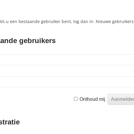
2023
L 2024
 Als u een bestaande gebruiker bent, log dan in. Nieuwe gebruikers
AMPIOENSCHAP 2024
ande gebruikers
E TOERNOOI APRIL 2024
SPORT OLYMPIADE 2024
AMPIOENSCHAP 2023
SELING PCA – AH 2023
VAL 2023
Onthoud mij
ILLIGERSMIDDAG 2022
KAMPIOENSCHAP 2022
tratie
LEDEN