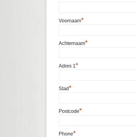
UITWISSE
ACHTERS
*
Voornaam
>40 JARI
*
Achternaam
*
Adres 1
*
Stad
*
Postcode
*
Phone