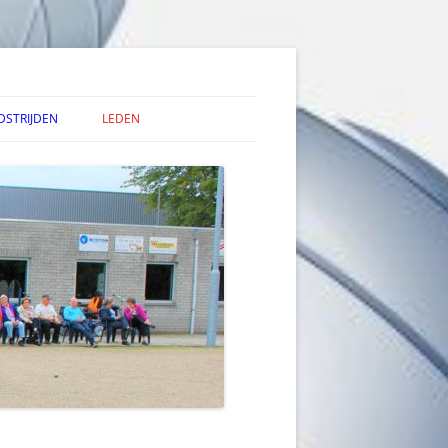
DSTRIJDEN
LEDEN
 NPC GEGEVENS
P
 TOERNOOI KALENDER
TOERNOOI UITSLAGEN