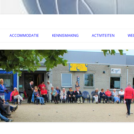
ACCOMMODATIE
KENNISMAKING
ACTIVITEITEN
WE
VAL 2026
> HISTORIE
> DOE MEE
> OPENINSTIJDEN
>
AFEREEL 2026
> BEREIKBAARHEID
> HOE SPEL IK PETANQUE
> CLUB KAMPIOENSCHA
>
SIES
ERNOOI 2025
> SPELREGELS
> EVENEMENTEN
>
OEIEN 2025
> NUTTIGE LINKS
> UITWISSELING
MPIOENSCHAP 2025
> BRABANTSE 50 PLUS
UW TOERNOOI 29-06-25
> PVGE
VIERING 2024
PENING ACCOMMODATIE