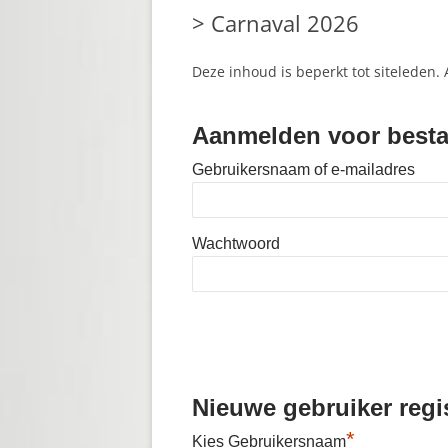
> Carnaval 2026
28 OKT. 
CARNAVA
Deze inhoud is beperkt tot siteleden.
> CLUBK
Aanmelden voor besta
PROMOTI
Gebruikersnaam of e-mailadres
SCHOOL
> CLUBK
Wachtwoord
> UITWIS
> CARNA
> VRIJW
> CLUB 
Nieuwe gebruiker regis
> ONZE 
*
Kies Gebruikersnaam