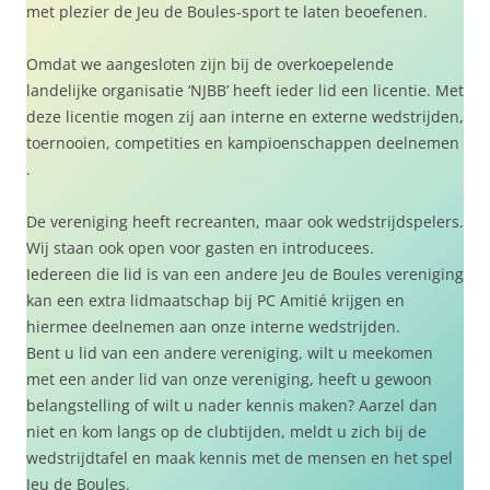
met plezier de Jeu de Boules-sport te laten beoefenen.
Omdat we aangesloten zijn bij de overkoepelende
landelijke organisatie ‘NJBB’ heeft ieder lid een licentie. Met
deze licentie mogen zij aan interne en externe wedstrijden,
toernooien, competities en kampioenschappen deelnemen
.
De vereniging heeft recreanten, maar ook wedstrijdspelers.
Wij staan ook open voor gasten en introducees.
Iedereen die lid is van een andere Jeu de Boules vereniging
kan een extra lidmaatschap bij PC Amitié krijgen en
hiermee deelnemen aan onze interne wedstrijden.
Bent u lid van een andere vereniging, wilt u meekomen
met een ander lid van onze vereniging, heeft u gewoon
belangstelling of wilt u nader kennis maken? Aarzel dan
niet en kom langs op de clubtijden, meldt u zich bij de
wedstrijdtafel en maak kennis met de mensen en het spel
Jeu de Boules.