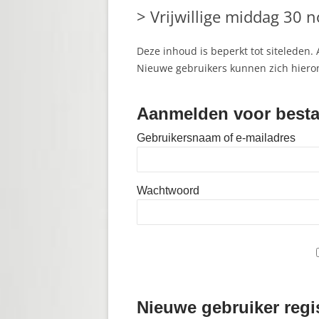
> Vrijwillige middag 30 
28 OKT. 
CARNAVA
Deze inhoud is beperkt tot siteleden. 
Nieuwe gebruikers kunnen zich hieron
> CLUBK
PROMOTI
Aanmelden voor besta
SCHOOL
Gebruikersnaam of e-mailadres
> CLUBK
Wachtwoord
> UITWIS
> CARNA
> VRIJW
> CLUB 
Nieuwe gebruiker regis
> ONZE 