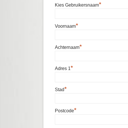
*
Kies Gebruikersnaam
UITWISSE
ACHTERS
*
Voornaam
>40 JARI
*
Achternaam
*
Adres 1
*
Stad
*
Postcode