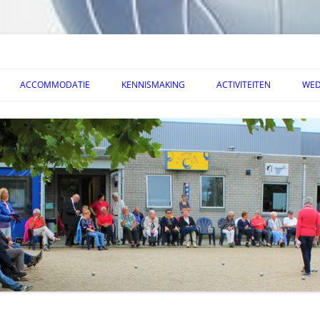
ACCOMMODATIE
KENNISMAKING
ACTIVITEITEN
WED
VAL 2026
> HISTORIE
> DOE MEE
> OPENINSTIJDEN
> 
AFEREEL 2026
> BEREIKBAARHEID
> HOE SPEL IK PETANQUE
> CLUB KAMPIOENSCHAP
> 
SIES
ERNOOI 2025
> SPELREGELS
> EVENEMENTEN
>T
OEIEN 2025
> NUTTIGE LINKS
> UITWISSELING
MPIOENSCHAP 2025
> BRABANTSE 50 PLUS
UW TOERNOOI 29-06-25
> PVGE
VIERING 2024
PENING ACCOMMODATIE