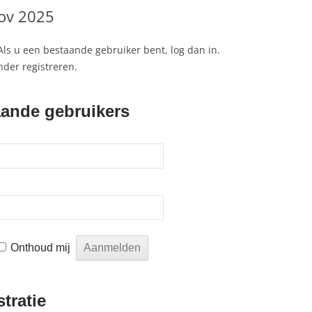
nov 2025
2023
L 2024
Als u een bestaande gebruiker bent, log dan in.
der registreren.
AMPIOENSCHAP 2024
E TOERNOOI APRIL 2024
ande gebruikers
SPORT OLYMPIADE 2024
AMPIOENSCHAP 2023
SELING PCA – AH 2023
VAL 2023
ILLIGERSMIDDAG 2022
Onthoud mij
KAMPIOENSCHAP 2022
tratie
LEDEN