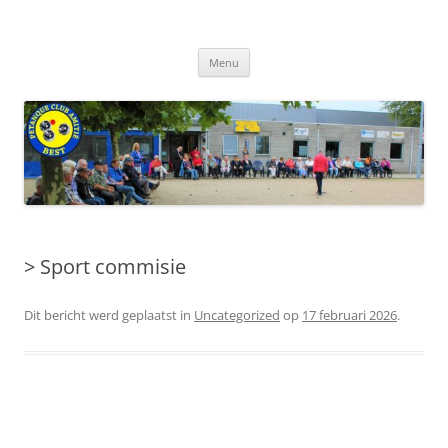
Ga
naar
de
inhoud
Menu
> Sport commisie
Dit bericht werd geplaatst in
Uncategorized
op
17 februari 2026
.
Berichtnavigatie